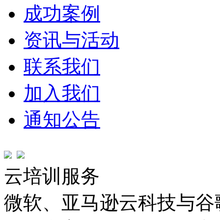
成功案例
资讯与活动
联系我们
加入我们
通知公告
云培训服务
微软、亚马逊云科技与谷