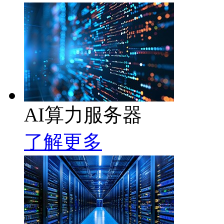
AI算力服务器
了解更多