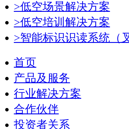
>低空场景解决方案
>低空培训解决方案
>智能标识识读系统（
首页
产品及服务
行业解决方案
合作伙伴
投资者关系