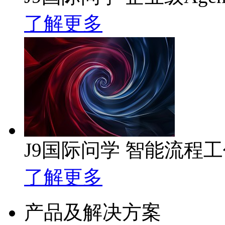
了解更多
J9国际问学 智能流程
了解更多
产品及解决方案