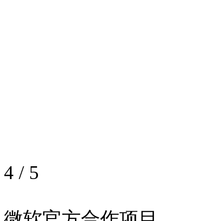
4
/
5
微软官方合作项目