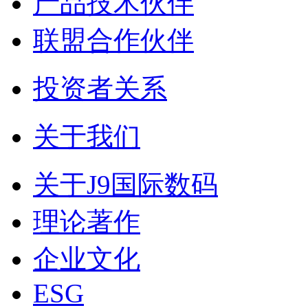
产品技术伙伴
联盟合作伙伴
投资者关系
关于我们
关于J9国际数码
理论著作
企业文化
ESG