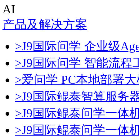
AI
产品及解决方案
>J9国际问学 企业级Age
>J9国际问学 智能流程
>爱问学 PC本地部署
>J9国际鲲泰智算服务
>J9国际鲲泰问学一体
>J9国际鲲泰问学一体机D