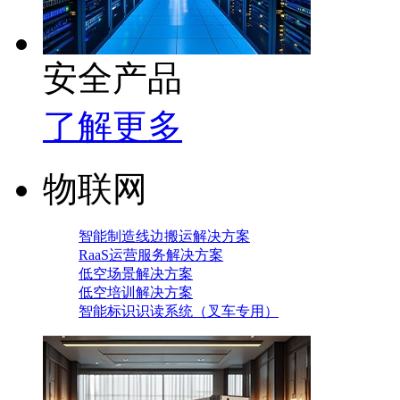
安全产品
了解更多
物联网
智能制造线边搬运解决方案
RaaS运营服务解决方案
低空场景解决方案
低空培训解决方案
智能标识识读系统（叉车专用）