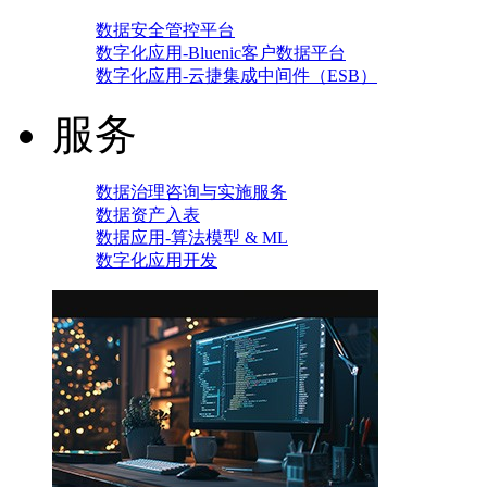
数据安全管控平台
数字化应用-Bluenic客户数据平台
数字化应用-云捷集成中间件（ESB）
服务
数据治理咨询与实施服务
数据资产入表
数据应用-算法模型 & ML
数字化应用开发