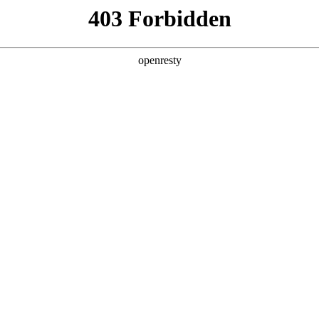
产品及服务
行业解决方案
合作伙伴
投资者关系
云应用服务
预约专家咨询
新的开发、交付与运维模式，让应用根植于云、生长于云，并帮助您
核心能力
开源软件交付
为客户提供JIRA、Co